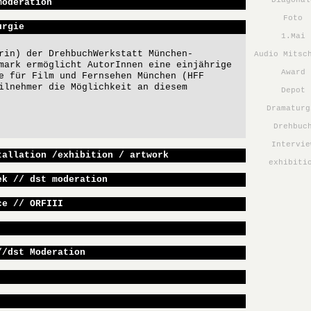
Diagonal
moderation
Foto
urgie
1.Mai
rin) der DrehbuchWerkstatt München-
Audio Mitsc
mark ermöglicht AutorInnen eine einjährige
Award
e für Film und Fernsehen München (HFF
ilnehmer die Möglichkeit an diesem
Depot
Dramaturg
Drehbuc
Intervie
tallation /exhibition / artwork
exhibiti
ek // dst moderation
ce // ORFIII
//dst Moderation