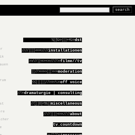
%||%>>|||++%>>
dst
ur
////||||<<<<////
installationen
ik
>>///||<<++>>////>>
filme//tv
auen
||//>>>>>|||>>>>
moderation
rum
≤≤||||||//>>>>\>>
off voice
//>>
dramaturgie | consulting
//[||0|<%%||
miscellaneous
st
ere
////||||<<<<////
about
icher
tv.countdown
e