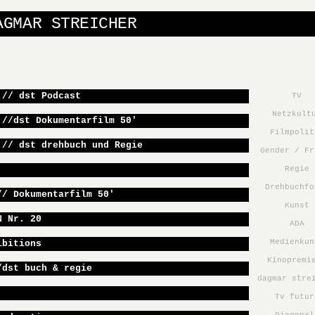
AGMAR STREICHER
 // dst Podcast
TV
Netzkult
 //dst Dokumentarfilm 50′
Filmpolit
 // dst drehbuch und Regie
Gender / Fr
Regie
Drehbuchfo
// Dokumentarfilm 50′
Kunst
N Nr. 20
ADA
Medienkun
ibitions
Kinopremi
/dst buch & regie
dagmar stre
Tv futur