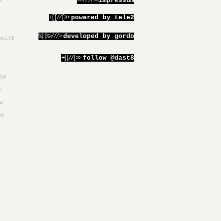
>>////>>
impressum
e
+[[//[>>
powered by tele2
%||%>///>
developed by gordo
hnitt
+[[//[>>
follow @dast8
ie
h
w
on