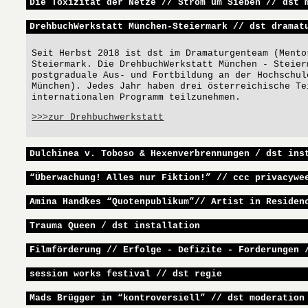
Die Toxizität der Netze // Strom um Sieben // dst 
DrehbuchWerkstatt München-Steiermark // dst dramat
Seit Herbst 2018 ist dst im Dramaturgenteam (Mento
Steiermark. Die DrehbuchWerkstatt München - Steier
postgraduale Aus- und Fortbildung an der Hochschul
München). Jedes Jahr haben drei österreichische Te
internationalen Programm teilzunehmen.
>>>zur Drehbuchwerkstatt
Dulchinea v. Toboso & Hexenverbrennungen / dst ins
“Überwachung! Alles nur Fiktion!” // ccc privacywe
Amina Handkes “Quotenpublikum”// Artist in Residen
Trauma Queen / dst installation
Filmförderung // Erfolge - Defizite - Forderungen 
session works festival // dst regie
Mads Brügger in “kontroversiell” // dst moderation