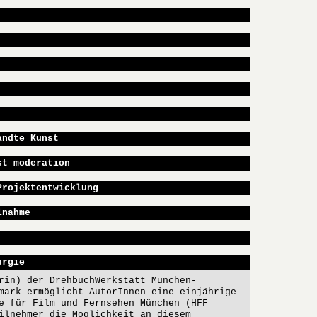
andte Kunst
st moderation
Projektentwicklung
lnahme
urgie
rin) der DrehbuchWerkstatt München-
mark ermöglicht AutorInnen eine einjährige
e für Film und Fernsehen München (HFF
ilnehmer die Möglichkeit an diesem