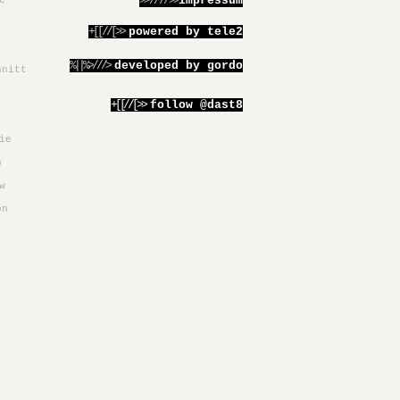
>>////>>
impressum
e
+[[//[>>
powered by tele2
%||%>///>
developed by gordo
hnitt
+[[//[>>
follow @dast8
ie
h
w
on