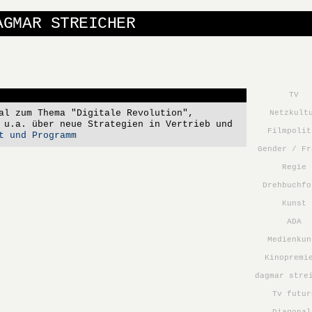
AGMAR STREICHER
TV
al zum Thema "Digitale Revolution",
Netzkult
 u.a. über neue Strategien in Vertrieb und
Filmpolit
t und Programm
Gender / Fr
Regie
Drehbuchfo
Kunst
ADA
Medienkun
Kinopremi
dagmar stre
Tv futur