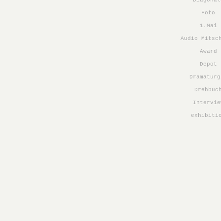
Diagonal
Foto
1.Mai
Audio Mitsc
Award
Depot
Dramaturg
Drehbuc
Intervie
exhibiti