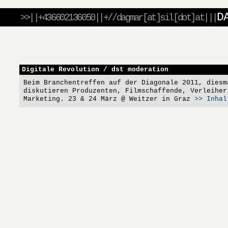
D
>>||+436602136050||+//dagmar[at]sil[dot]at|||
Digitale Revolution / dst moderation
Beim Branchentreffen auf der Diagonale 2011, diesm
diskutieren Produzenten, Filmschaffende, Verleiher
Marketing. 23 & 24 März @ Weitzer in Graz
>> Inhal