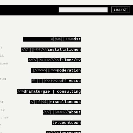
%||%>>|||++%>>
dst
ur
////||||<<<<////
installationen
ik
>>///||<<++>>////>>
filme//tv
auen
||//>>>>>|||>>>>
moderation
rum
≤≤||||||//>>>>\>>
off voice
//>>
dramaturgie | consulting
//[||0|<%%||
miscellaneous
st
ere
////||||<<<<////
about
icher
tv.countdown
e