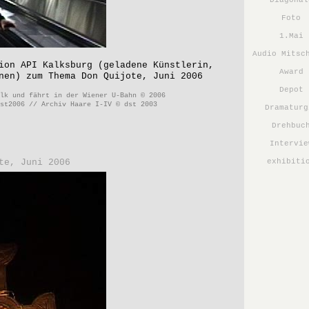
Diagonal
Foto
1.Mai
Audio Mitsc
ion API Kalksburg (geladene Künstlerin,
Award
nen) zum Thema Don Quijote, Juni 2006
Depot
olk und fährt in der Wiener U-Bahn © 2006
dst2006 // Archiv Haare I-IV © dst 2003
Dramaturg
Drehbuc
Intervie
te, Juni 2006
exhibiti