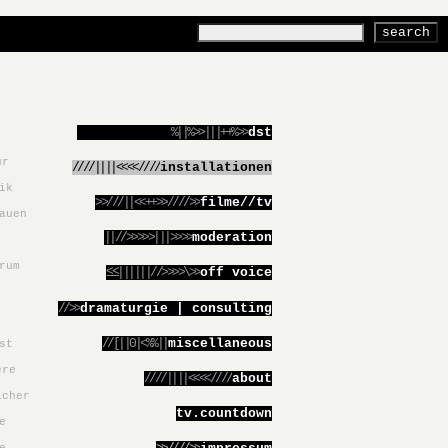
%||%>>|||++%>>
dst
ur
////||||<<<<////
installationen
ik
>>///||<<++>>////>>
filme//tv
auen
||//>>>>>|||>>>>
moderation
rum
≤≤||||||//>>>>\>>
off voice
//>>
dramaturgie | consulting
//[||0|<%%||
miscellaneous
st
ere
////||||<<<<////
about
icher
tv.countdown
e