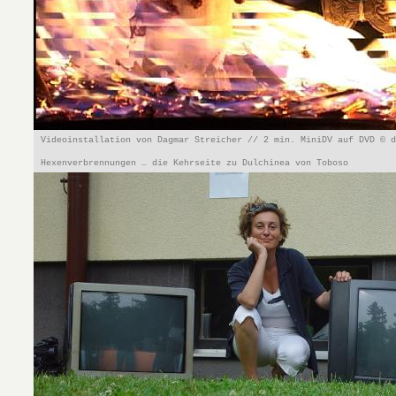
Videoinstallation von Dagmar Streicher // 2 min. MiniDV auf DVD © 
Hexenverbrennungen … die Kehrseite zu Dulchinea von Toboso