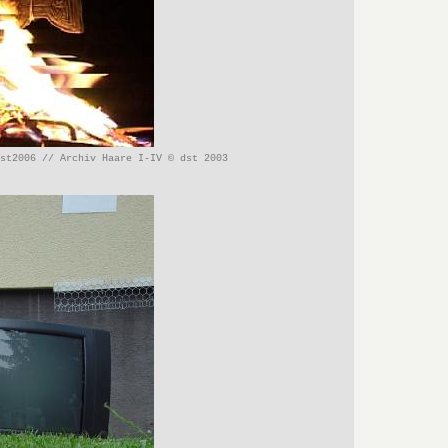
dst2006 // Archiv Haare I-IV © dst 2003