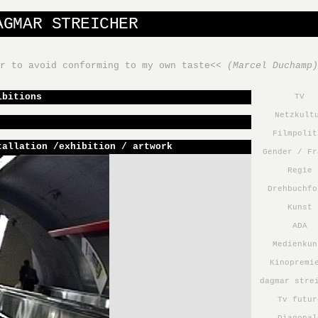
AGMAR STREICHER
er to avoid conforming to my own taste<<
(Marcel Duchamp)
ibitions
TV
Netzkult
Filmpolit
tallation /exhibition / artwork
Gender / Fr
Regie
Drehbuchfo
Kunst
ADA
Medienkun
Kinopremi
dagmar stre
Tv futur