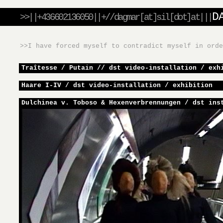
D
>>||+436602136050||+//dagmar[at]sil[dot]at|||
>>I have forced myself to contradict myself in ord
Traîtesse / Putain // dst video-installation / exh
Haare I-IV / dst video-installation / exhibition
Dulchinea v. Toboso & Hexenverbrennungen / dst ins