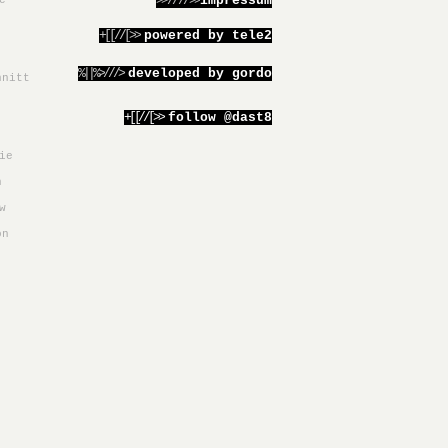
>>////>>
impressum
e
+[[//[>>
powered by tele2
%||%>///>
developed by gordo
hnitt
+[[//[>>
follow @dast8
ie
h
w
on