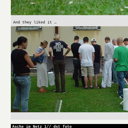
And they liked it …
Asche im Netz_1// dst foto