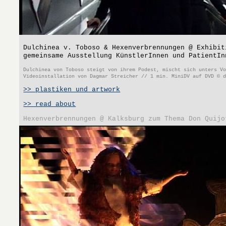
Dulchinea v. Toboso & Hexenverbrennungen @ Exhibit
gemeinsame Ausstellung KünstlerInnen und PatientIn
Dulchinea von Toboso steigt von ihrem Podest, mischt sich unters V
Videoinstallation von Dagmar Streicher // 1 min. MiniDV auf DVD © 
>> plastiken und artwork
>> read about
Hexenverbrennungen @ Kalksburg zum Thema Don Quijo