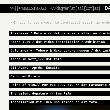
D
>>||+436602136050||+//dagmar[at]sil[dot]at|||
>>I have forced myself to contradict myself in ord
Traîtesse / Putain // dst video-installation / exh
Haare I-IV / dst video-installation / exhibition
Dulchinea v. Toboso & Hexenverbrennungen / dst ins
Asche im Netz_1// dst foto
911 Avant, Aprés, Ensuite
Captured Pixels
Point of View// POV VIE /POV NYC // dst Fotoserie 
The silent depature // 8mm Film
Installation mit Tuch und Tampen // dst foto