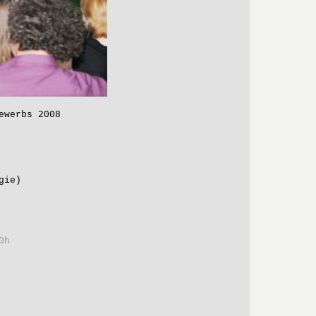
ewerbs 2008
gie)
0h