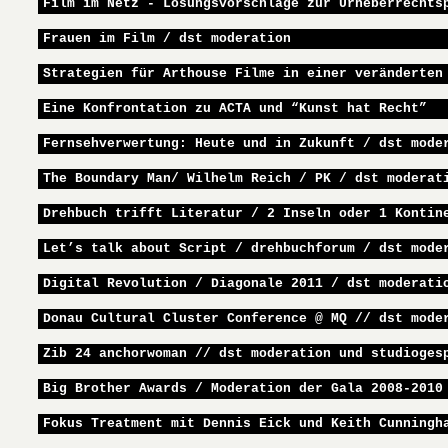
Film im Netz - Lösungsvorschläge zur Urheberrechts
Frauen im Film / dst moderation
Strategien für Arthouse Filme in einer veränderten
Eine Konfrontation zu ACTA und “Kunst hat Recht”
Fernsehverwertung: Heute und in Zukunft / dst mode
The Boundary Man/ Wilhelm Reich / PK / dst moderat
Drehbuch trifft Literatur / 2 Inseln oder 1 Kontin
Let’s talk about Script / drehbuchforum / dst mode
Digital Revolution / Diagonale 2011 / dst moderati
Donau Cultural Cluster Conference @ MQ // dst mode
Zib 24 anchorwoman // dst moderation und studioges
Big Brother Awards / Moderation der Gala 2008-2010
Fokus Treatment mit Dennis Eick und Keith Cunningh