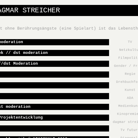
AGMAR STREICHER
it ohne Berührungsängste (eine Spielart) ist das Lebenst
moderation
TV
Netzkult
ek // dst moderation
Filmpolit
//dst Moderation
Gender / Fr
Regie
Drehbuchfo
Kunst
ADA
Medienkun
st moderation
Kinopremi
Projektentwicklung
dagmar stre
Tv futur