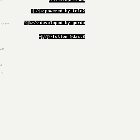
>>////>>
impressum
e
+[[//[>>
powered by tele2
%||%>///>
developed by gordo
hnitt
+[[//[>>
follow @dast8
ie
h
w
on