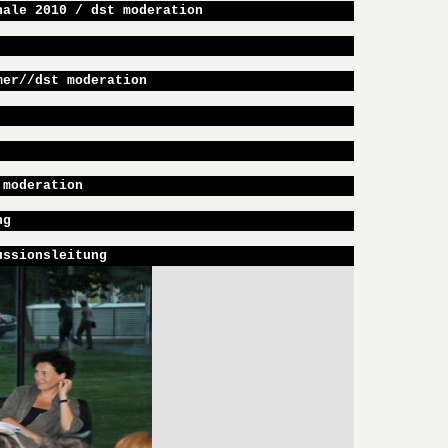
nale 2010 / dst moderation
mer//dst moderation
 moderation
ng
ussionsleitung