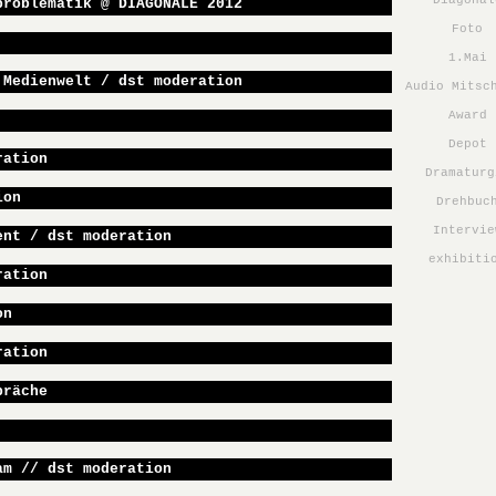
Diagonal
problematik @ DIAGONALE 2012
Foto
1.Mai
 Medienwelt / dst moderation
Audio Mitsc
Award
Depot
ration
Dramaturg
ion
Drehbuc
Intervie
ent / dst moderation
exhibiti
ration
on
ration
präche
am // dst moderation