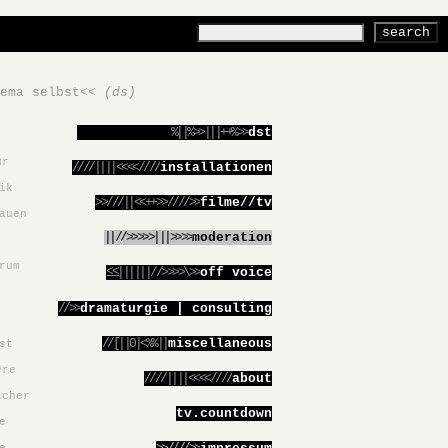
hema selbst<<
(ds)
%||%>>|||++%>>
dst
ur
////||||<<<<////
installationen
ik
>>///||<<++>>////>>
filme//tv
auen
||//>>>>>|||>>>>
moderation
rum
≤≤||||||//>>>>\>>
off voice
//>>
dramaturgie | consulting
//[||0|<%%||
miscellaneous
st
ere
////||||<<<<////
about
icher
tv.countdown
e