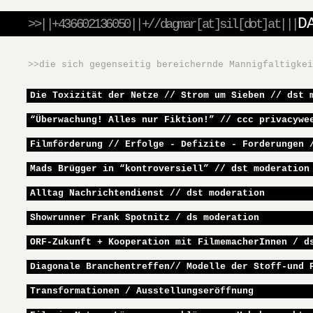
D
>>||+436602136050||+//dagmar[at]sil[dot]at|||
>>die sich gegenseitig bereichernde Mannigfaltigke
Die Toxizität der Netze // Strom um Sieben // dst 
“Überwachung! Alles nur Fiktion!” // ccc privacywe
Filmförderung // Erfolge - Defizite - Forderungen 
Mads Brügger in “kontroversiell” // dst moderation
Alltag Nachrichtendienst // dst moderation
Showrunner Frank Spotnitz / ds moderation
ORF-Zukunft + Kooperation mit FilmemacherInnen / d
Diagonale Branchentreffen// Modelle der Stoff-und 
Transformationen / Ausstellungseröffnung